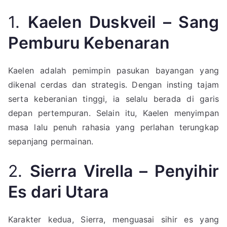
1.
Kaelen Duskveil – Sang
Pemburu Kebenaran
Kaelen adalah pemimpin pasukan bayangan yang
dikenal cerdas dan strategis. Dengan insting tajam
serta keberanian tinggi, ia selalu berada di garis
depan pertempuran. Selain itu, Kaelen menyimpan
masa lalu penuh rahasia yang perlahan terungkap
sepanjang permainan.
2.
Sierra Virella – Penyihir
Es dari Utara
Karakter kedua, Sierra, menguasai sihir es yang