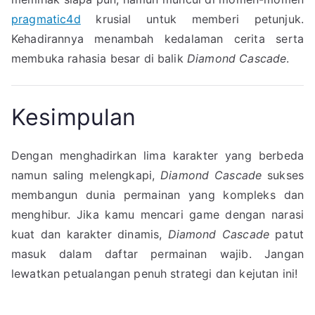
pragmatic4d
krusial untuk memberi petunjuk.
Kehadirannya menambah kedalaman cerita serta
membuka rahasia besar di balik
Diamond Cascade
.
Kesimpulan
Dengan menghadirkan lima karakter yang berbeda
namun saling melengkapi,
Diamond Cascade
sukses
membangun dunia permainan yang kompleks dan
menghibur. Jika kamu mencari game dengan narasi
kuat dan karakter dinamis,
Diamond Cascade
patut
masuk dalam daftar permainan wajib. Jangan
lewatkan petualangan penuh strategi dan kejutan ini!