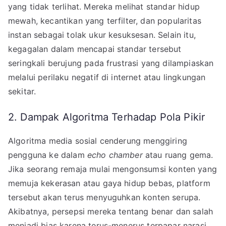
yang tidak terlihat. Mereka melihat standar hidup
mewah, kecantikan yang terfilter, dan popularitas
instan sebagai tolak ukur kesuksesan. Selain itu,
kegagalan dalam mencapai standar tersebut
seringkali berujung pada frustrasi yang dilampiaskan
melalui perilaku negatif di internet atau lingkungan
sekitar.
2. Dampak Algoritma Terhadap Pola Pikir
Algoritma media sosial cenderung menggiring
pengguna ke dalam
echo chamber
atau ruang gema.
Jika seorang remaja mulai mengonsumsi konten yang
memuja kekerasan atau gaya hidup bebas, platform
tersebut akan terus menyuguhkan konten serupa.
Akibatnya, persepsi mereka tentang benar dan salah
menjadi bias karena terus-menerus terpapar narasi