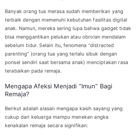
Banyak orang tua merasa sudah memberikan yang
terbaik dengan memenuhi kebutuhan fasilitas digital
anak. Namun, mereka sering lupa bahwa gadget tidak
bisa menggantikan pelukan atau obrolan mendalam
sebelum tidur. Selain itu, fenomena “distracted
parenting” (orang tua yang terlalu sibuk dengan
ponsel sendiri saat bersama anak) menciptakan rasa
terabaikan pada remaja.
Mengapa Afeksi Menjadi “Imun” Bagi
Remaja?
Berikut adalah alasan mengapa kasih sayang yang
cukup dari keluarga mampu menekan angka
kenakalan remaja secara signifikan: