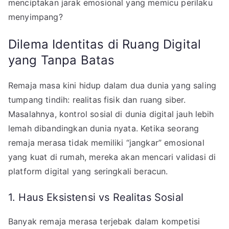
menciptakan jarak emosional yang memicu perilaku
menyimpang?
Dilema Identitas di Ruang Digital
yang Tanpa Batas
Remaja masa kini hidup dalam dua dunia yang saling
tumpang tindih: realitas fisik dan ruang siber.
Masalahnya, kontrol sosial di dunia digital jauh lebih
lemah dibandingkan dunia nyata. Ketika seorang
remaja merasa tidak memiliki “jangkar” emosional
yang kuat di rumah, mereka akan mencari validasi di
platform digital yang seringkali beracun.
1. Haus Eksistensi vs Realitas Sosial
Banyak remaja merasa terjebak dalam kompetisi