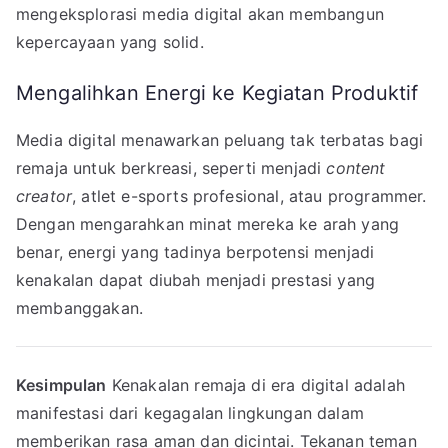
mengeksplorasi media digital akan membangun
kepercayaan yang solid.
Mengalihkan Energi ke Kegiatan Produktif
Media digital menawarkan peluang tak terbatas bagi
remaja untuk berkreasi, seperti menjadi
content
creator
, atlet e-sports profesional, atau programmer.
Dengan mengarahkan minat mereka ke arah yang
benar, energi yang tadinya berpotensi menjadi
kenakalan dapat diubah menjadi prestasi yang
membanggakan.
Kesimpulan
Kenakalan remaja di era digital adalah
manifestasi dari kegagalan lingkungan dalam
memberikan rasa aman dan dicintai. Tekanan teman