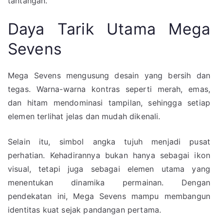
tantangan.
Daya Tarik Utama Mega
Sevens
Mega Sevens mengusung desain yang bersih dan
tegas. Warna-warna kontras seperti merah, emas,
dan hitam mendominasi tampilan, sehingga setiap
elemen terlihat jelas dan mudah dikenali.
Selain itu, simbol angka tujuh menjadi pusat
perhatian. Kehadirannya bukan hanya sebagai ikon
visual, tetapi juga sebagai elemen utama yang
menentukan dinamika permainan. Dengan
pendekatan ini, Mega Sevens mampu membangun
identitas kuat sejak pandangan pertama.