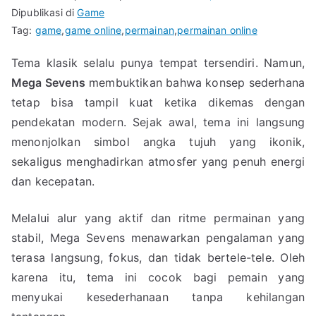
Dipublikasi di
Game
Tag:
game
,
game online
,
permainan
,
permainan online
Tema klasik selalu punya tempat tersendiri. Namun,
Mega Sevens
membuktikan bahwa konsep sederhana
tetap bisa tampil kuat ketika dikemas dengan
pendekatan modern. Sejak awal, tema ini langsung
menonjolkan simbol angka tujuh yang ikonik,
sekaligus menghadirkan atmosfer yang penuh energi
dan kecepatan.
Melalui alur yang aktif dan ritme permainan yang
stabil, Mega Sevens menawarkan pengalaman yang
terasa langsung, fokus, dan tidak bertele-tele. Oleh
karena itu, tema ini cocok bagi pemain yang
menyukai kesederhanaan tanpa kehilangan