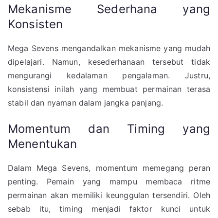
Mekanisme Sederhana yang
Konsisten
Mega Sevens mengandalkan mekanisme yang mudah
dipelajari. Namun, kesederhanaan tersebut tidak
mengurangi kedalaman pengalaman. Justru,
konsistensi inilah yang membuat permainan terasa
stabil dan nyaman dalam jangka panjang.
Momentum dan Timing yang
Menentukan
Dalam Mega Sevens, momentum memegang peran
penting. Pemain yang mampu membaca ritme
permainan akan memiliki keunggulan tersendiri. Oleh
sebab itu, timing menjadi faktor kunci untuk