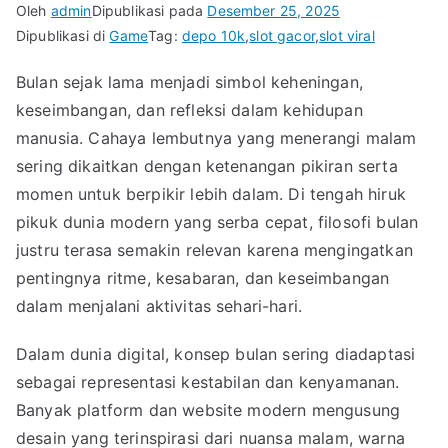
Oleh
admin
Dipublikasi pada
Desember 25, 2025
Dipublikasi di
Game
Tag:
depo 10k
,
slot gacor
,
slot viral
Bulan sejak lama menjadi simbol keheningan,
keseimbangan, dan refleksi dalam kehidupan
manusia. Cahaya lembutnya yang menerangi malam
sering dikaitkan dengan ketenangan pikiran serta
momen untuk berpikir lebih dalam. Di tengah hiruk
pikuk dunia modern yang serba cepat, filosofi bulan
justru terasa semakin relevan karena mengingatkan
pentingnya ritme, kesabaran, dan keseimbangan
dalam menjalani aktivitas sehari-hari.
Dalam dunia digital, konsep bulan sering diadaptasi
sebagai representasi kestabilan dan kenyamanan.
Banyak platform dan website modern mengusung
desain yang terinspirasi dari nuansa malam, warna