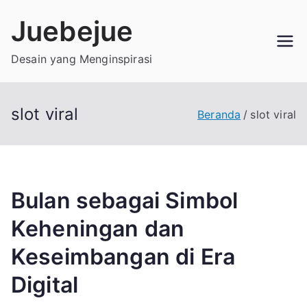
Loncat
Juebejue
ke
konten
Desain yang Menginspirasi
slot viral
Beranda
slot viral
Bulan sebagai Simbol
Keheningan dan
Keseimbangan di Era
Digital